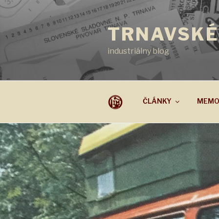
Prejsť
na
TRNAVSKÉ
obsah
industriálny blog
ČLÁNKY
MEMO