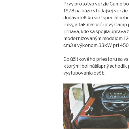
Prvý prototyp verzie Camp bol
1978 na báze vtedajšej verzie
dodávateľskú sieť špeciálneho 
roky, a tak malosériový Camp 
Trnava, kde sa spojila úprava 
modernizovaným modelom 12
cm3 a výkonom 33kW pri 4500
Do úžitkového priestoru sa vs
ktorými bol nášľapný schodík
vystupovania osôb.