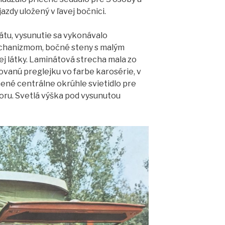
jazdy uložený v ľavej bočnici.
nátu, vysunutie sa vykonávalo
hanizmom, bočné steny s malým
j látky. Laminátová strecha mala zo
ovanú preglejku vo farbe karosérie, v
ené centrálne okrúhle svietidlo pre
oru. Svetlá výška pod vysunutou