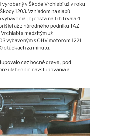
 vyrobený v Škode Vrchlabí už v roku
 Škody 1203. Vzhľadom na slabú
vybavenia, jej cesta na trh trvala 4
prišiel až z národného podniku TAZ
z Vrchlabí s medzitým už
03 vybaveným s OHV motorom 1221
 otáčkach za minútu.
tupovalo cez bočné dreve , pod
 pre uľahčenie navstupovania a