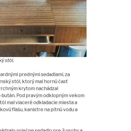
ý stôl.
ardnými prednými sedadlami, za
ský stôl, ktorý mal hornú časť
d vrchným krytom nachádzal
n-bután. Pod pravým odklopným vekom
tôl mal viaceré odkladacie miesta a
kovú fľašu, kanistre na pitnú vodu a
ádzalo priečne sedadlo pre 3 osoby a