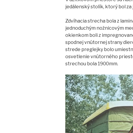
jedálenský stolík, ktorý bol za 
Zdvíhacia strecha bola z lami
jednoduchým nožnicovým mec
okienkom boli z impregnovane
spodnej vnútornej strany dier
strede preglejky bolo umiestn
osvetlenie vnútorného priest
strechou bola 1900mm.