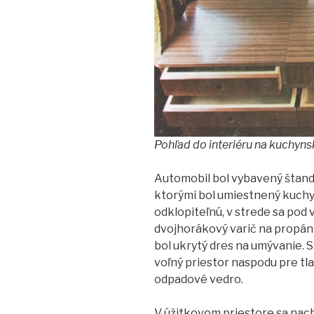
Pohľad do interiéru na kuchynsk
Automobil bol vybavený štand
ktorými bol umiestnený kuchyn
odklopiteľnú, v strede sa po
dvojhorákový varič na propá
bol ukrytý dres na umývanie. S
voľný priestor naspodu pre tla
odpadové vedro.
V úžitkovom priestore sa nach