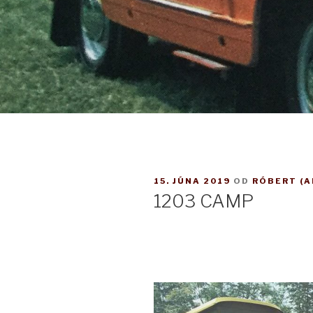
PUBLIKOVANÉ
15. JÚNA 2019
OD
RÓBERT (A
1203 CAMP