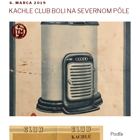
PUBLIKOVANÉ
6. MARCA 2019
1203
KACHLE CLUB BOLI NA SEVERNOM PÓLE
M“
Podľa