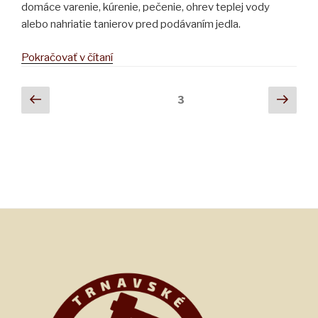
domáce varenie, kúrenie, pečenie, ohrev teplej vody
alebo nahriatie tanierov pred podávaním jedla.
„PLECHOVÉ
Pokračovať v čítaní
SPORÁKY
DO
Stránkovanie
Predchádzajúca
Nasl
Stránka
3
ROKU
stránka
strá
príspevkov
1930“