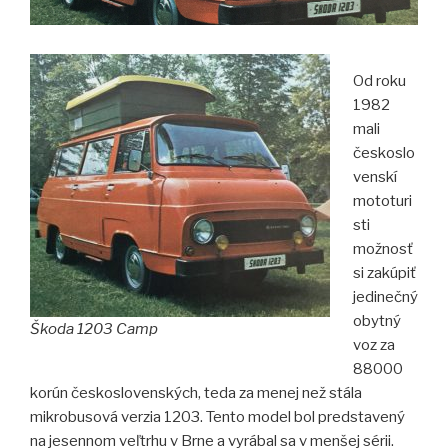
Od roku
1982
mali
českoslo
venskí
mototuri
sti
možnosť
si zakúpiť
jedinečný
obytný
Škoda 1203 Camp
voz za
88000
korún československých, teda za menej než stála
mikrobusová verzia 1203. Tento model bol predstavený
na jesennom veľtrhu v Brne a vyrábal sa v menšej sérii.