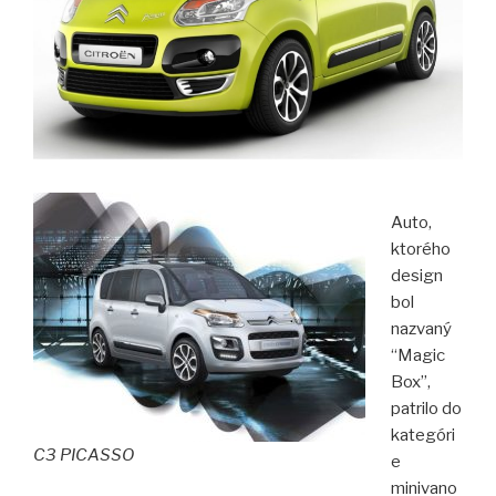
Auto,
ktorého
design
bol
nazvaný
“Magic
Box”,
patrilo do
kategóri
C3 PICASSO
e
minivano