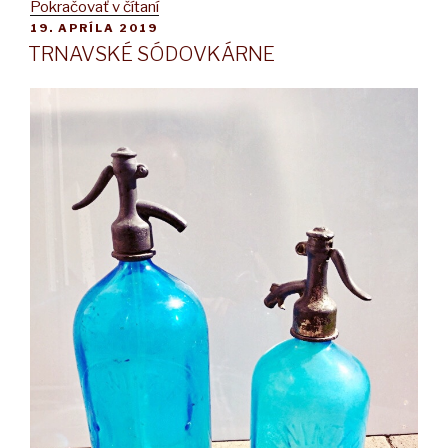
„FONTÁNOVÝ
Pokračovať v čítaní
PUBLIKOVANÉ
19. APRÍLA 2019
PODSTAVEC“
TRNAVSKÉ SÓDOVKÁRNE