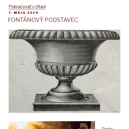
„ELEKTRICKÁ
Pokračovať v čítaní
PUBLIKOVANÉ
7. MÁJA 2019
TRÚBA
FONTÁNOVÝ PODSTAVEC
051“