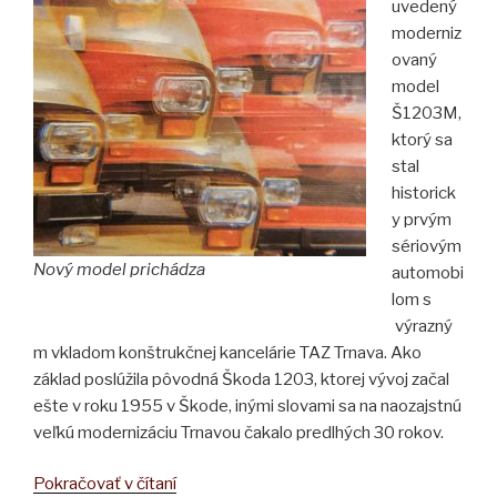
uvedený
moderniz
ovaný
model
Š1203M,
ktorý sa
stal
historick
y prvým
sériovým
Nový model prichádza
automobi
lom s
výrazný
m vkladom konštrukčnej kancelárie TAZ Trnava. Ako
základ poslúžila pôvodná Škoda 1203, ktorej vývoj začal
ešte v roku 1955 v Škode, inými slovami sa na naozajstnú
veľkú modernizáciu Trnavou čakalo predlhých 30 rokov.
„ŠKODA
Pokračovať v čítaní