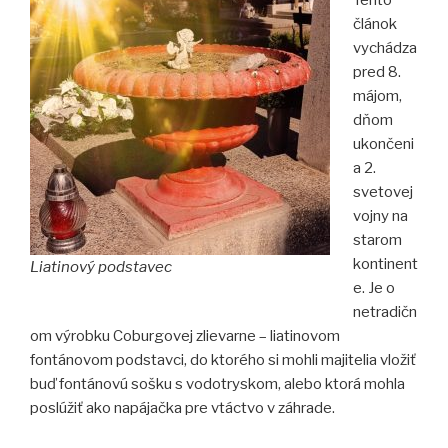
Tento
článok
vychádza
pred 8.
májom,
dňom
ukončeni
a 2.
svetovej
vojny na
starom
kontinent
Liatinový podstavec
e. Je o
netradičn
om výrobku Coburgovej zlievarne – liatinovom
fontánovom podstavci, do ktorého si mohli majitelia vložiť
buď fontánovú sošku s vodotryskom, alebo ktorá mohla
poslúžiť ako napájačka pre vtáctvo v záhrade.