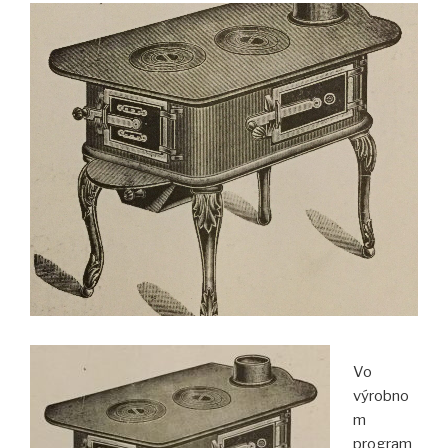
Vo
výrobno
m
program