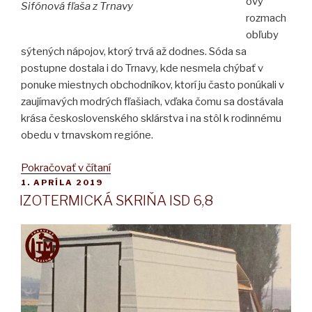
ový
Sifónová fľaša z Trnavy
rozmach
obľuby
sýtených nápojov, ktorý trvá až dodnes. Sóda sa
postupne dostala i do Trnavy, kde nesmela chýbať v
ponuke miestnych obchodníkov, ktorí ju často ponúkali v
zaujímavých modrých fľašiach, vďaka čomu sa dostávala
krása československého sklárstva i na stôl k rodinnému
obedu v trnavskom regióne.
„TRNAVSKÉ
Pokračovať v čítaní
PUBLIKOVANÉ
1. APRÍLA 2019
SÓDOVKÁRNE“
IZOTERMICKÁ SKRIŇA ISD 6,8