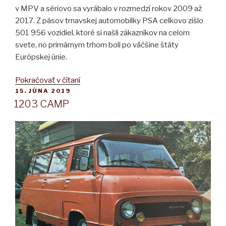
v MPV a sériovo sa vyrábalo v rozmedzí rokov 2009 až
2017. Z pásov trnavskej automobilky PSA celkovo zišlo
501 956 vozidiel, ktoré si našli zákazníkov na celom
svete, no primárnym trhom boli po väčšine štáty
Európskej únie.
„CITROËN
Pokračovať v čítaní
PUBLIKOVANÉ
15. JÚNA 2019
C3
1203 CAMP
PICASSO“