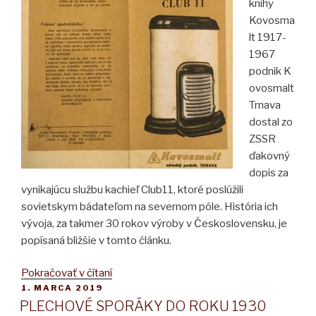
knihy
Kovosma
lt 1917-
1967
podnik K
ovosmalt
Trnava
dostal zo
ZSSR
ďakovný
dopis za
vynikajúcu službu kachieľ Club11, ktoré poslúžili
sovietskym bádateľom na severnom póle. História ich
vývoja, za takmer 30 rokov výroby v Československu, je
popísaná bližšie v tomto článku.
„KACHLE
Pokračovať v čítaní
PUBLIKOVANÉ
1. MARCA 2019
CLUB
PLECHOVÉ SPORÁKY DO ROKU 1930
BOLI