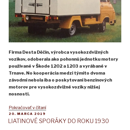
Firma Desta Děčín, výrobca vysokozdvižných
vozíkov, odoberala ako pohonnú jednotku motory
používané v Škode 1202 a 1203 a vyrábané v
Trnave. No kooperácia medzi týmito dvoma
závodmi nebola iba o poskytovaní benzínových
motorov pre vysokozdvižné vozíky nižšej
nosnosti.
„IZOTERMICKÁ
Pokračovať v čítaní
PUBLIKOVANÉ
20. MARCA 2019
SKRIŇA
LIATINOVÉ SPORÁKY DO ROKU 1930
ISD
6,8“