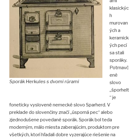
ami
klasickýc
h
murovan
ých a
keramick
ých pecí
sa stali
sporáky.
Potrnavč
ené
Sporák Herkules s dvomi rúrami
slovo
„šporhelt
“ je
foneticky vyslovené nemecké slovo Sparherd. V
preklade do slovenčiny značí „úsporná pec“ alebo
zjednodušene povedané sporák. Sporák bol teda
moderným, málo miesta zaberajúcim, produktom pre
všetkých, ktorí hľadali dobre vyzerajúce riešenie na