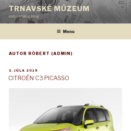
Prejsť
TRNAVSKÉ MÚZEUM
na
industriálny blog
obsah
Menu
AUTOR
RÓBERT (ADMIN)
PUBLIKOVANÉ
3. JÚLA 2019
CITROËN C3 PICASSO