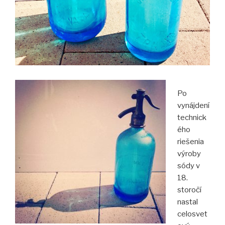
Po
vynájdení
technick
ého
riešenia
výroby
sódy v
18.
storočí
nastal
celosvet