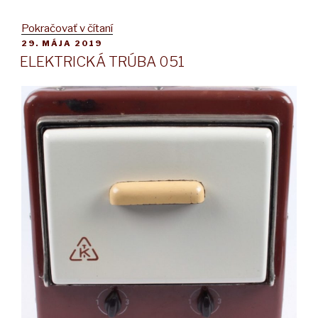
„1203
Pokračovať v čítaní
PUBLIKOVANÉ
29. MÁJA 2019
CAMP“
ELEKTRICKÁ TRÚBA 051