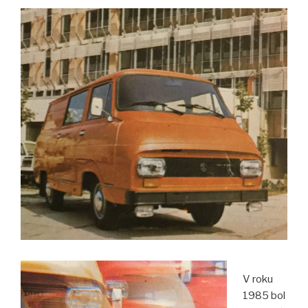
ROKU
1930“
V roku
1985 bol