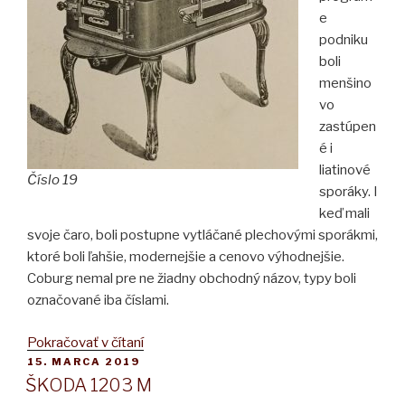
e
podniku
boli
menšino
vo
zastúpen
é i
liatinové
Číslo 19
sporáky. I
keď mali
svoje čaro, boli postupne vytláčané plechovými sporákmi,
ktoré boli ľahšie, modernejšie a cenovo výhodnejšie.
Coburg nemal pre ne žiadny obchodný názov, typy boli
označované iba číslami.
„LIATINOVÉ
Pokračovať v čítaní
PUBLIKOVANÉ
15. MARCA 2019
SPORÁKY
ŠKODA 1203 M
DO