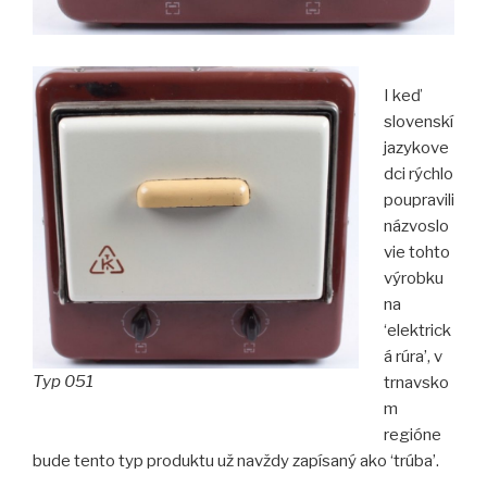
I keď
slovenskí
jazykove
dci rýchlo
poupravili
názvoslo
vie tohto
výrobku
na
‘elektrick
á rúra’, v
Typ 051
trnavsko
m
regióne
bude tento typ produktu už navždy zapísaný ako ‘trúba’.