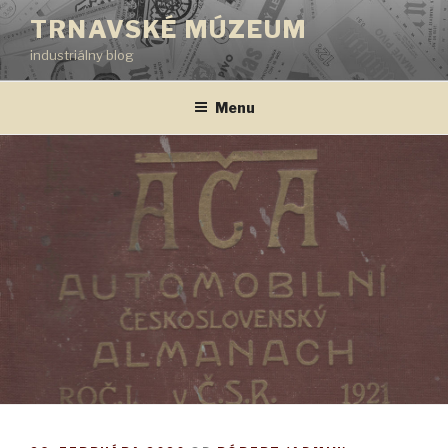
Prejsť
TRNAVSKÉ MÚZEUM
na
industriálny blog
obsah
Menu