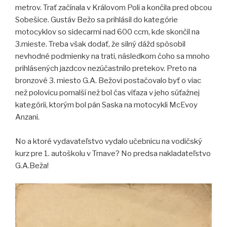
metrov. Trať začínala v Královom Poli a končila pred obcou
Sobešice. Gustáv Bežo sa prihlásil do kategórie
motocyklov so sidecarmi nad 600 ccm, kde skončil na
3.mieste. Treba však dodať, že silný dážd spôsobil
nevhodné podmienky na trati, následkom čoho sa mnoho
prihlásených jazdcov nezúčastnilo pretekov. Preto na
bronzové 3. miesto G.A. Bežovi postačovalo byť o viac
než polovicu pomalší než bol čas víťaza v jeho súťažnej
kategórii, ktorým bol pán Saska na motocykli McEvoy
Anzani.
No a ktoré vydavateľstvo vydalo učebnicu na vodičský
kurz pre 1. autoškolu v Trnave? No predsa nakladateľstvo
G.A.Beža!