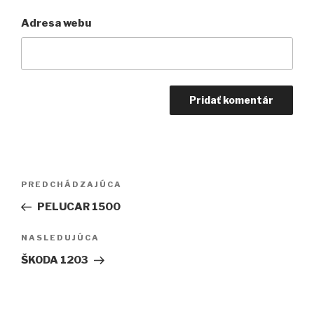
Adresa webu
Navigácia
Predchádzajúci
PREDCHÁDZAJÚCA
v
článok
PELUCAR 1500
článku
Ďalší
NASLEDUJÚCA
článok
ŠKODA 1203