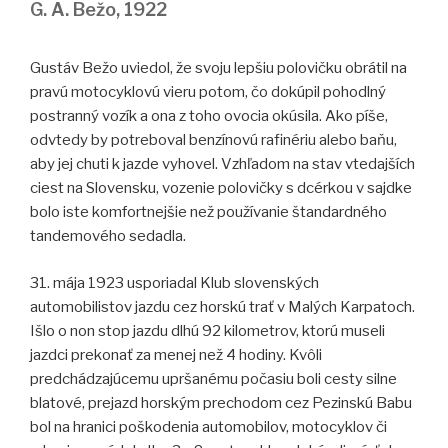
G. A. Bežo, 1922
Gustáv Bežo uviedol, že svoju lepšiu polovičku obrátil na
pravú motocyklovú vieru potom, čo dokúpil pohodlný
postranný vozík a ona z toho ovocia okúsila. Ako píše,
odvtedy by potreboval benzínovú rafinériu alebo baňu,
aby jej chuti k jazde vyhovel. Vzhľadom na stav vtedajších
ciest na Slovensku, vozenie polovičky s dcérkou v sajdke
bolo iste komfortnejšie než používanie štandardného
tandemového sedadla.
31. mája 1923 usporiadal Klub slovenských
automobilistov jazdu cez horskú trať v Malých Karpatoch.
Išlo o non stop jazdu dlhú 92 kilometrov, ktorú museli
jazdci prekonať za menej než 4 hodiny. Kvôli
predchádzajúcemu upršanému počasiu boli cesty silne
blatové, prejazd horským prechodom cez Pezinskú Babu
bol na hranici poškodenia automobilov, motocyklov či