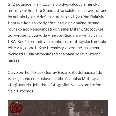
ŠPZ so značením P-115. Išlo o dvojvalcový americký
motocykel Reading Standard so sajdkou na pravej strane,
čo nebolo typické riešenie pre krajiny bývalého Rakúska-
Uhorska, kde sa vtedy ešte jazdilo na opačnej strane,
rovnako ako v súčasnosti vo Veľkej Británii. Motocykel
bol vyrobený v závode v meste Reading v Pensylvánii,
USA. Keďže preraďovanie nohou na motocykloch nebolo
ešte v tej dobe bežne technicky zavedené, na zmenu
rýchlostí slúžila obrovská radiaca páka po ľavej strane
nádrže.
O svojom koníčku sa Gustáv Bežo rozhodol napísať do
vznikajúceho československého časopisu Motocykl,
ktorý uverejnil jeho list s fotografiou vo svojom treťom
čísle 1. ročníku.