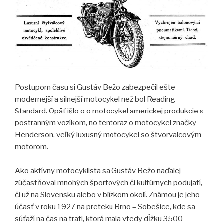
Postupom času si Gustáv Bežo zabezpečil ešte
modernejší a silnejší motocykel než bol Reading
Standard. Opäť išlo o o motocykel americkej produkcie s
postranným vozíkom, no tentoraz o motocykel značky
Henderson, veľký luxusný motocykel so štvorvalcovým
motorom.
Ako aktívny motocyklista sa Gustáv Bežo naďalej
zúčastňoval mnohých športových či kultúrnych podujatí,
či už na Slovensku alebo v blízkom okolí. Známou je jeho
účasť v roku 1927 na preteku Brno – Sobešice, kde sa
súťaží na čas na trati, ktorá mala vtedy dĺžku 3500