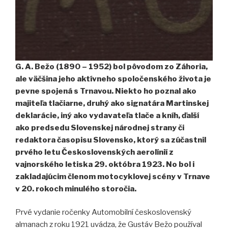
G. A. Bežo (1890 – 1952) bol pôvodom zo Záhoria,
ale väčšina jeho aktívneho spoločenského života je
pevne spojená s Trnavou. Niekto ho poznal ako
majiteľa tlačiarne, druhý ako signatára Martinskej
deklarácie, iný ako vydavateľa tlače a kníh, ďalší
ako predsedu Slovenskej národnej strany či
redaktora časopisu Slovensko, ktorý sa zúčastnil
prvého letu Československých aerolínií z
vajnorského letiska 29. októbra 1923. No bol i
zakladajúcim členom motocyklovej scény v Trnave
v 20. rokoch minulého storočia.
Prvé vydanie ročenky Automobilní československý
almanach z roku 1921 uvádza, že Gustáv Bežo používal