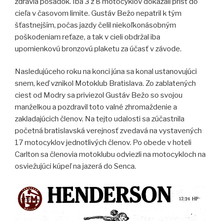
zdravia posádok. Iba 3 z 8 motocyklov dokázali prísť do
cieľa v časovom limite. Gustáv Bežo nepatril k tým
šťastnejším, počas jazdy čelil niekoľkonásobným
poškodeniam reťaze, a tak v cieli obdržal iba
upomienkovú bronzovú plaketu za účasť v závode.
Nasledujúceho roku na konci júna sa konal ustanovujúci
snem, keď vznikol Motoklub Bratislava. Zo zablatených
ciest od Modry sa priviezol Gustáv Bežo so svojou
manželkou a pozdravil toto valné zhromaždenie a
zakladajúcich členov. Na tejto udalosti sa zúčastnila
početná bratislavská verejnosť zvedavá na vystavených
17 motocyklov jednotlivých členov. Po obede v hoteli
Carlton sa členovia motoklubu odviezli na motocykloch na
osviežujúci kúpeľ na jazerá do Senca.