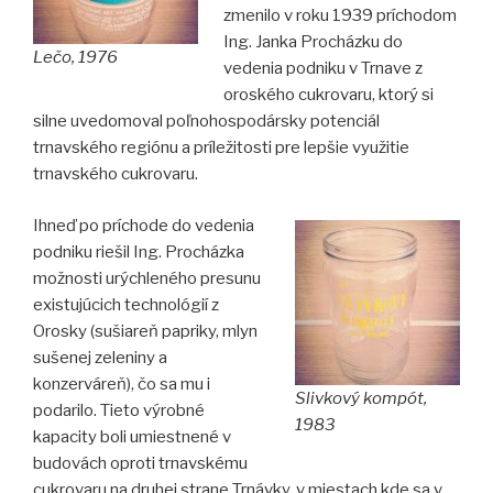
zmenilo v roku 1939 príchodom
Ing. Janka Procházku do
Lečo, 1976
vedenia podniku v Trnave z
oroského cukrovaru, ktorý si
silne uvedomoval poľnohospodársky potenciál
trnavského regiónu a príležitosti pre lepšie využitie
trnavského cukrovaru.
Ihneď po príchode do vedenia
podniku riešil Ing. Procházka
možnosti urýchleného presunu
existujúcich technológií z
Orosky (sušiareň papriky, mlyn
sušenej zeleniny a
konzerváreň), čo sa mu i
Slivkový kompót,
podarilo. Tieto výrobné
1983
kapacity boli umiestnené v
budovách oproti trnavskému
cukrovaru na druhej strane Trnávky, v miestach kde sa v