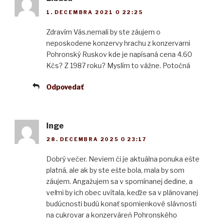
1. DECEMBRA 2021 O 22:25
Zdravím Vás.nemali by ste záujem o
neposkodene konzervy hrachu z konzervarni
Pohronský Ruskov kde je napísaná cena 4.60
Kčs? Z 1987 roku? Myslím to vážne. Potočná
Odpovedať
Inge
28. DECEMBRA 2025 O 23:17
Dobrý večer. Neviem či je aktuálna ponuka ešte
platná, ale ak by ste ešte bola, mala by som
záujem. Angažujem sa v spomínanej dedine, a
veľmi by ich obec uvítala, keďže sa v plánovanej
budúcnosti budú konať spomienkové slávnosti
na cukrovar a konzerváreň Pohronského