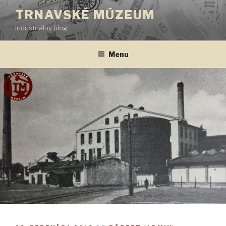
Prejsť
TRNAVSKÉ MÚZEUM
na
industriálny blog
obsah
Menu