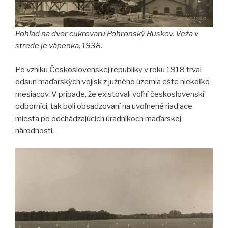
Pohľad na dvor cukrovaru Pohronský Ruskov. Veža v
strede je vápenka, 1938.
Po vzniku Československej republiky v roku 1918 trval
odsun maďarských vojisk z južného územia ešte niekoľko
mesiacov. V prípade, že existovali voľní československí
odborníci, tak boli obsadzovaní na uvoľnené riadiace
miesta po odchádzajúcich úradníkoch maďarskej
národnosti.