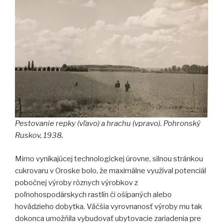
Pestovanie repky (vľavo) a hrachu (vpravo). Pohronský
Ruskov, 1938.
Mimo vynikajúcej technologickej úrovne, silnou stránkou
cukrovaru v Oroske bolo, že maximálne využíval potenciál
pobočnej výroby rôznych výrobkov z
poľnohospodárskych rastlín či ošípaných alebo
hovädzieho dobytka. Väčšia vyrovnanosť výroby mu tak
dokonca umožňila vybudovať ubytovacie zariadenia pre