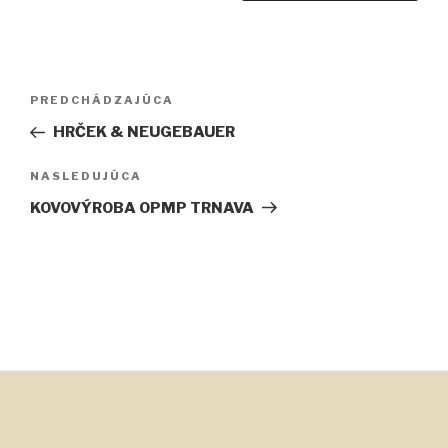
Navigácia
Predchádzajúci
PREDCHÁDZAJÚCA
v
článok
HRČEK & NEUGEBAUER
článku
Ďalší
NASLEDUJÚCA
článok
KOVOVÝROBA OPMP TRNAVA