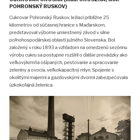
POHRONSKÝ RUSKOV)
Cukrovar Pohronský Ruskov, ležiaci približne 25
kilometrov od súčasnej hranice s Maďarskom,
predstavoval výborne umiestnený závod v silne
poľnohospodárskej oblasti južného Slovenska. Bol
založený v roku 1893 a vzhľadom na omedzenú sezónnu
výrobu cukru sa postupne rozšíril o ďalšie prevádzky ako
veľkovýkrmňa ošípaných, pestovanie a spracovanie
zeleniny a ovocia, veľkokapacitný mlyn. Spojenie s
okolitými majermi a gazdovskými dvormi zabezpečovala
úzkokoľajná želenica.