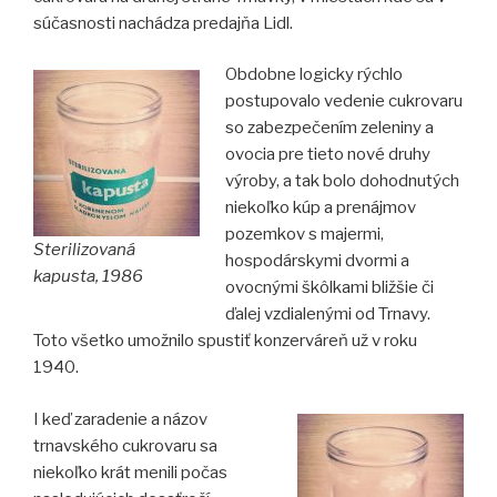
súčasnosti nachádza predajňa Lidl.
Obdobne logicky rýchlo
postupovalo vedenie cukrovaru
so zabezpečením zeleniny a
ovocia pre tieto nové druhy
výroby, a tak bolo dohodnutých
niekoľko kúp a prenájmov
pozemkov s majermi,
Sterilizovaná
hospodárskymi dvormi a
kapusta, 1986
ovocnými škôlkami bližšie či
ďalej vzdialenými od Trnavy.
Toto všetko umožnilo spustiť konzerváreň už v roku
1940.
I keď zaradenie a názov
trnavského cukrovaru sa
niekoľko krát menili počas