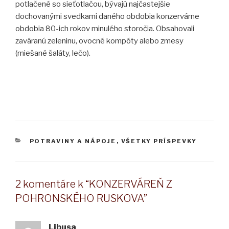
potlačené so sieťotlačou, bývajú najčastejšie
dochovanými svedkami daného obdobia konzervárne
obdobia 80-ich rokov minulého storočia. Obsahovali
zaváranú zeleninu, ovocné kompóty alebo zmesy
(miešané šaláty, lečo).
KATEGÓRIE
POTRAVINY A NÁPOJE
,
VŠETKY PRÍSPEVKY
2 komentáre k “KONZERVÁREŇ Z
POHRONSKÉHO RUSKOVA”
Libusa