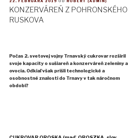
PUBLIKOVANÉ
22. FEBRUÁRA 2019
OD
RÓBERT (ADMIN)
KONZERVÁREŇ Z POHRONSKÉHO
RUSKOVA
Počas 2. svetovej vojny Trnavský cukrovar rozšíril
svoje kapacity o sušiareň a konzerváreň zeleniny a
ovocia. Odkiaľ však prišli technologické a
osobnostné znalosti do Trnavy v tak náročnom
období?
CUKROVAR OROSKA (maď. OROSZKA, slov.