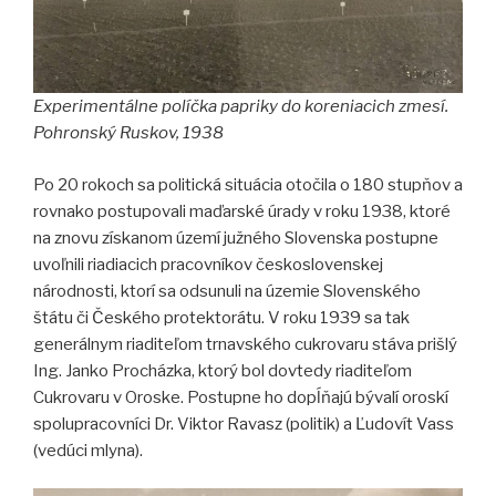
Experimentálne políčka papriky do koreniacich zmesí.
Pohronský Ruskov, 1938
Po 20 rokoch sa politická situácia otočila o 180 stupňov a
rovnako postupovali maďarské úrady v roku 1938, ktoré
na znovu získanom území južného Slovenska postupne
uvoľnili riadiacich pracovníkov československej
národnosti, ktorí sa odsunuli na územie Slovenského
štátu či Českého protektorátu. V roku 1939 sa tak
generálnym riaditeľom trnavského cukrovaru stáva prišlý
Ing. Janko Procházka, ktorý bol dovtedy riaditeľom
Cukrovaru v Oroske. Postupne ho dopĺňajú bývalí oroskí
spolupracovníci Dr. Viktor Ravasz (politik) a Ľudovít Vass
(vedúci mlyna).