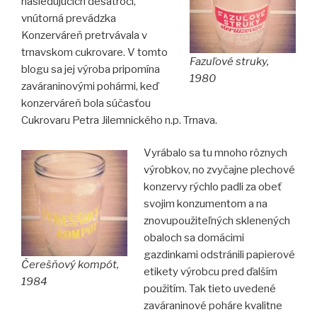
nasledujúcich desaťročí,
vnútorná prevádzka
Konzerváreň pretrvávala v
trnavskom cukrovare. V tomto
Fazuľové struky,
blogu sa jej výroba pripomína
1980
zaváraninovými pohármi, keď
konzerváreň bola súčasťou
Cukrovaru Petra Jilemnického n.p. Trnava.
Vyrábalo sa tu mnoho rôznych
výrobkov, no zvyčajne plechové
konzervy rýchlo padli za obeť
svojim konzumentom a na
znovupoužiteľných sklenených
obaloch sa domácimi
gazdinkami odstránili papierové
Čerešňový kompót,
etikety výrobcu pred ďalším
1984
použitím. Tak tieto uvedené
zaváraninové poháre kvalitne