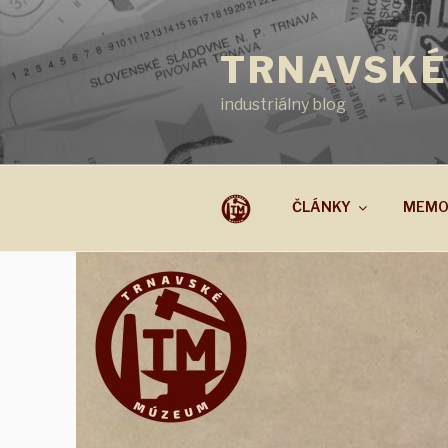
Prejsť
na
TRNAVSKÉ
obsah
industriálny blog
ČLÁNKY
MEMO