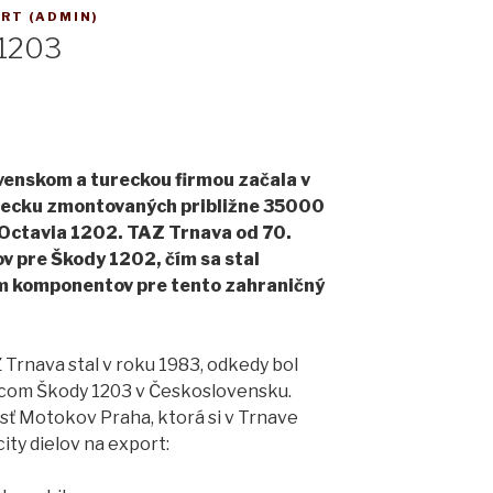
RT (ADMIN)
1203
enskom a tureckou firmou začala v
recku zmontovaných približne 35000
 Octavia 1202. TAZ Trnava od 70.
v pre Škody 1202, čím sa stal
 komponentov pre tento zahraničný
Trnava stal v roku 1983, odkedy bol
bcom Škody 1203 v Československu.
sť Motokov Praha, ktorá si v Trnave
ty dielov na export: