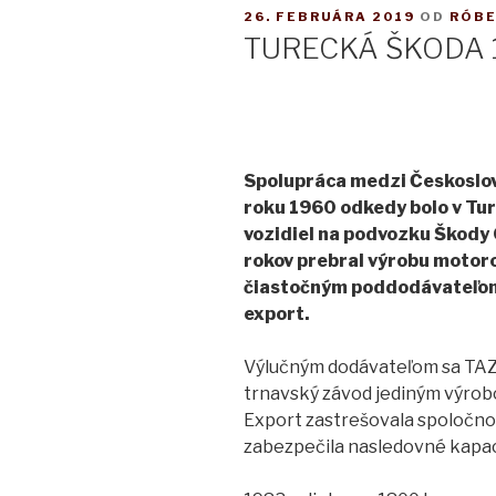
PUBLIKOVANÉ
26. FEBRUÁRA 2019
OD
RÓBE
TURECKÁ ŠKODA 
Spolupráca medzi Českoslov
roku 1960 odkedy bolo v Tu
vozidiel na podvozku Škody
rokov prebral výrobu motoro
čiastočným poddodávateľom
export.
Výlučným dodávateľom sa TAZ 
trnavský závod jediným výro
Export zastrešovala spoločno
zabezpečila nasledovné kapaci