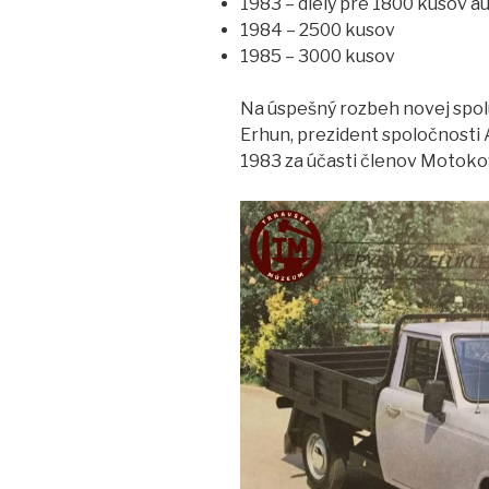
1983 – diely pre 1800 kusov 
1984 – 2500 kusov
1985 – 3000 kusov
Na úspešný rozbeh novej spol
Erhun, prezident spoločnosti 
1983 za účasti členov Motokov