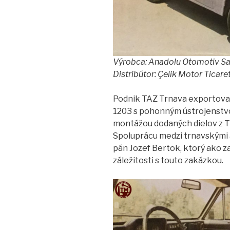
Výrobca: Anadolu Otomotiv Sana
Distribútor: Çelik Motor Ticaret
Podnik TAZ Trnava exportova
1203 s pohonným ústrojenstvo
montážou dodaných dielov z T
Spoluprácu medzi trnavskými 
pán Jozef Bertok, ktorý ako 
záležitosti s touto zakázkou.