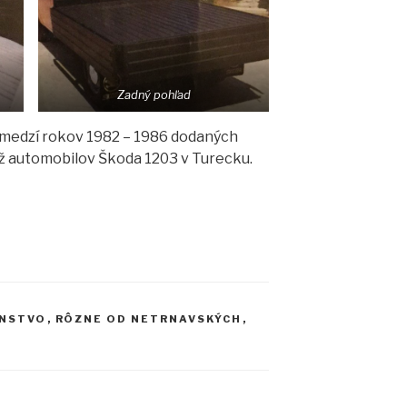
Zadný pohľad
ozmedzí rokov 1982 – 1986 dodaných
ž automobilov Škoda 1203 v Turecku.
ENSTVO
,
RÔZNE OD NETRNAVSKÝCH
,