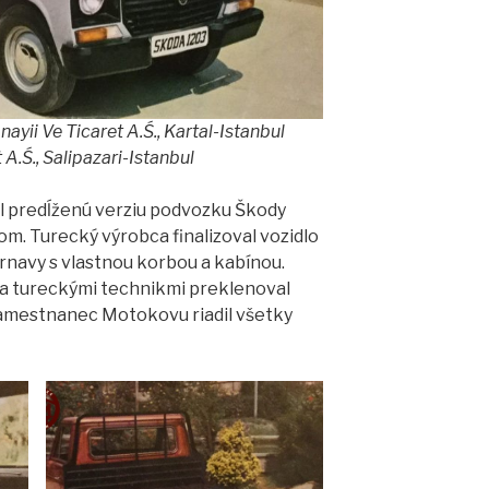
yii Ve Ticaret A.Ś., Kartal-Istanbul
 A.Ś., Salipazari-Istanbul
l predĺženú verziu podvozku Škody
m. Turecký výrobca finalizoval vozidlo
rnavy s vlastnou korbou a kabínou.
a tureckými technikmi preklenoval
zamestnanec Motokovu riadil všetky