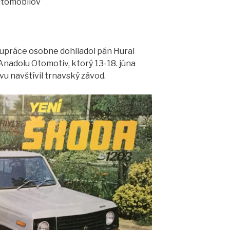
automobilov
upráce osobne dohliadol pán Hural
Anadolu Otomotiv, ktorý 13-18. júna
u navštívil trnavský závod.