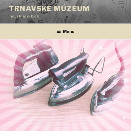
Prejsť
TRNAVSKÉ MÚZEUM
na
industriálny blog
obsah
Menu