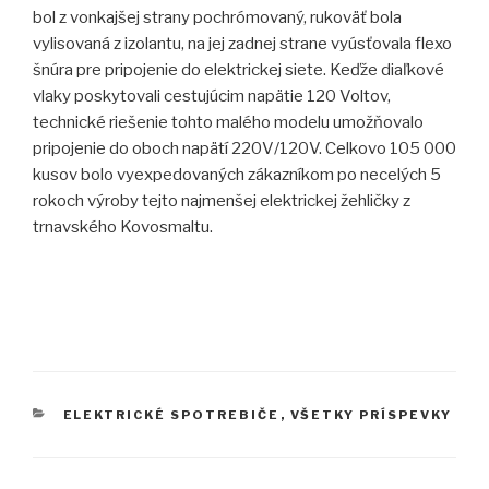
bol z vonkajšej strany pochrómovaný, rukoväť bola
vylisovaná z izolantu, na jej zadnej strane vyúsťovala flexo
šnúra pre pripojenie do elektrickej siete. Keďže diaľkové
vlaky poskytovali cestujúcim napätie 120 Voltov,
technické riešenie tohto malého modelu umožňovalo
pripojenie do oboch napätí 220V/120V. Celkovo 105 000
kusov bolo vyexpedovaných zákazníkom po necelých 5
rokoch výroby tejto najmenšej elektrickej žehličky z
trnavského Kovosmaltu.
KATEGÓRIE
ELEKTRICKÉ SPOTREBIČE
,
VŠETKY PRÍSPEVKY