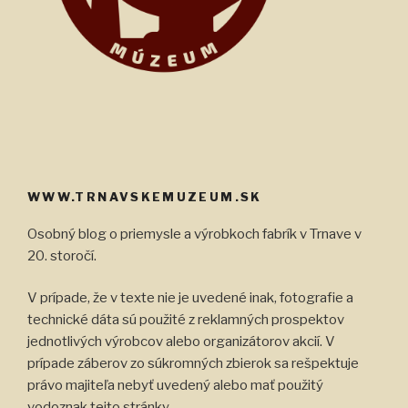
WWW.TRNAVSKEMUZEUM.SK
Osobný blog o priemysle a výrobkoch fabrík v Trnave v
20. storočí.
V prípade, že v texte nie je uvedené inak, fotografie a
technické dáta sú použité z reklamných prospektov
jednotlivých výrobcov alebo organizátorov akcií. V
prípade záberov zo súkromných zbierok sa rešpektuje
právo majiteľa nebyť uvedený alebo mať použitý
vodoznak tejto stránky.