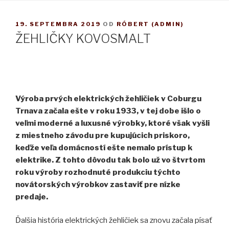
PUBLIKOVANÉ
19. SEPTEMBRA 2019
OD
RÓBERT (ADMIN)
ŽEHLIČKY KOVOSMALT
Výroba prvých elektrických žehličiek v Coburgu
Trnava začala ešte v roku 1933, v tej dobe išlo o
veľmi moderné a luxusné výrobky, ktoré však vyšli
z miestneho závodu pre kupujúcich priskoro,
keďže veľa domácností ešte nemalo prístup k
elektrike. Z tohto dôvodu tak bolo už vo štvrtom
roku výroby rozhodnuté produkciu týchto
novátorských výrobkov zastaviť pre nízke
predaje.
Ďalšia história elektrických žehličiek sa znovu začala písať