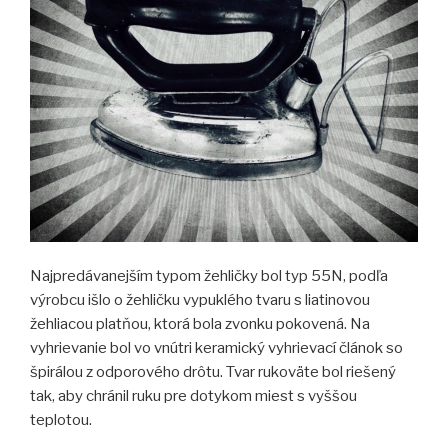
Najpredávanejším typom žehličky bol typ 55N, podľa
výrobcu išlo o žehličku vypuklého tvaru s liatinovou
žehliacou platňou, ktorá bola zvonku pokovená. Na
vyhrievanie bol vo vnútri keramický vyhrievací článok so
špirálou z odporového drôtu. Tvar rukoväte bol riešený
tak, aby chránil ruku pre dotykom miest s vyššou
teplotou.