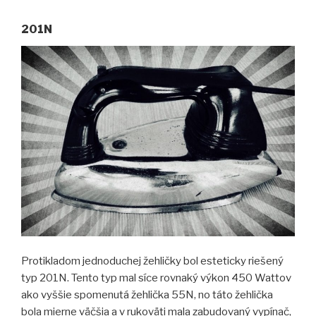
201N
Protikladom jednoduchej žehličky bol esteticky riešený
typ 201N. Tento typ mal síce rovnaký výkon 450 Wattov
ako vyššie spomenutá žehlička 55N, no táto žehlička
bola mierne väčšia a v rukoväti mala zabudovaný vypínač,