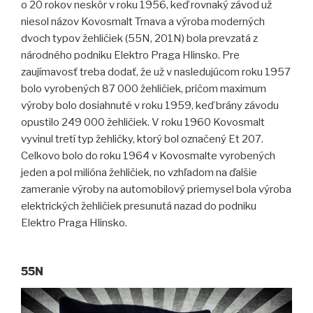
o 20 rokov neskôr v roku 1956, keď rovnaký závod už
niesol názov Kovosmalt Trnava a výroba moderných
dvoch typov žehličiek (55N, 201N) bola prevzatá z
národného podniku Elektro Praga Hlinsko. Pre
zaujímavosť treba dodať, že už v nasledujúcom roku 1957
bolo vyrobených 87 000 žehličiek, pričom maximum
výroby bolo dosiahnuté v roku 1959, keď brány závodu
opustilo 249 000 žehličiek. V roku 1960 Kovosmalt
vyvinul tretí typ žehličky, ktorý bol označený Et 207.
Celkovo bolo do roku 1964 v Kovosmalte vyrobených
jeden a pol milióna žehličiek, no vzhľadom na ďalšie
zameranie výroby na automobilový priemysel bola výroba
elektrických žehličiek presunutá nazad do podniku
Elektro Praga Hlinsko.
55N