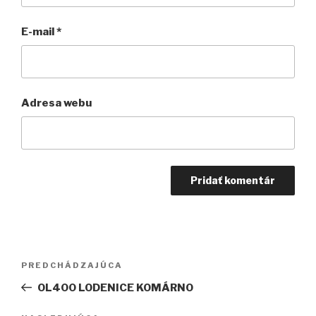
E-mail
*
Adresa webu
Navigácia
Predchádzajúci
PREDCHÁDZAJÚCA
v
článok
OL400 LODENICE KOMÁRNO
článku